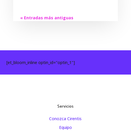
« Entradas más antiguas
[et_bloom_inline optin_id="optin_1"]
Servicios
Conozca Cirentis
Equipo