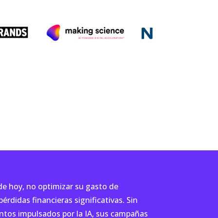
de hoy, no optimizar su gasto de
érdidas financieras significativas. Sin
ntos impulsados por la IA, sus campañas