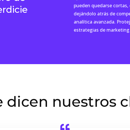
pueden quedarse cortas, 
rdicie
dejándolo atrás de compe
analítica avanzada. Prote
estrategias de marketing 
 dicen nuestros c