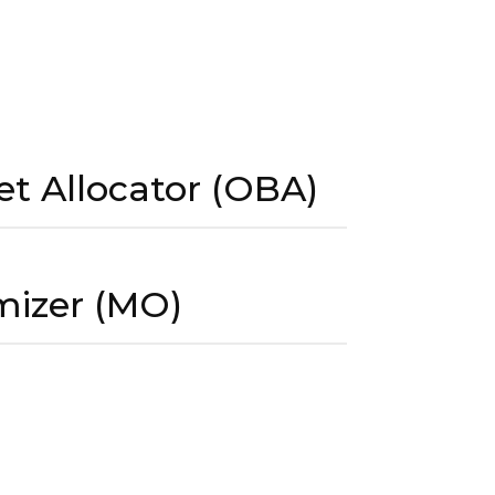
t Allocator (OBA)
mizer (MO)