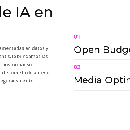
de IA en
01
Open Budge
damentadas en datos y
rentis, le brindamos las
 transformar su
02
a le tome la delantera:
Media Opti
egurar su éxito