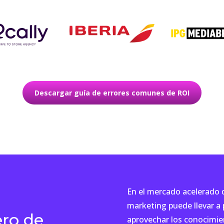
Descargar guía de errores comunes de ROI
En el mercado acelerado 
marketing puede llevar a p
ero de
aprovechar los conocimie