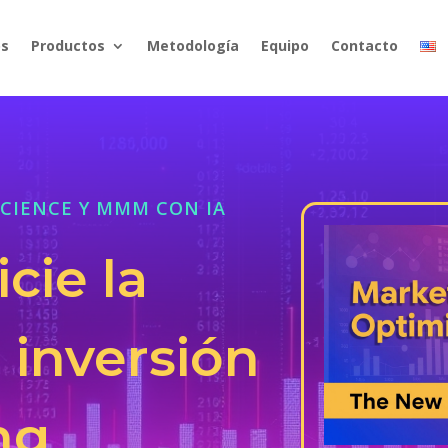
os
Productos
Metodología
Equipo
Contacto
CIENCE Y MMM CON IA
cie la
 inversión
ng