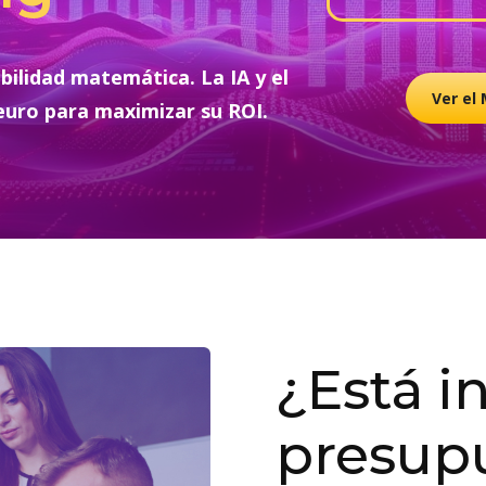
ilidad matemática. La IA y el
Ver el
euro para maximizar su ROI.
¿Está i
presup