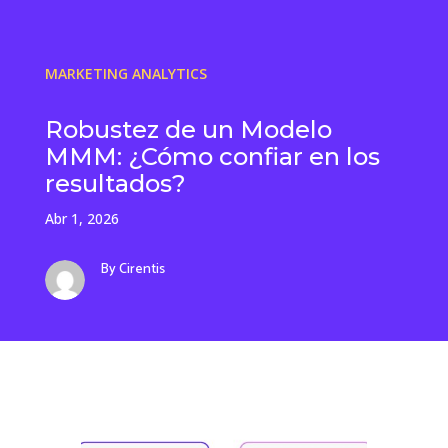
MARKETING ANALYTICS
Robustez de un Modelo
MMM: ¿Cómo confiar en los
resultados?
Abr 1, 2026
By Cirentis